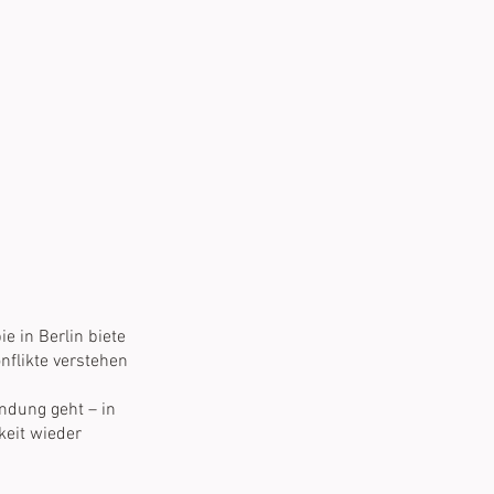
e in Berlin biete
flikte verstehen
mdung geht – in
eit wieder