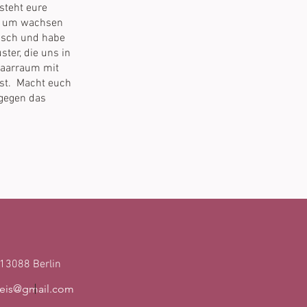
steht eure
ht um wachsen
ausch und habe
ster, die uns in
Paarraum mit
sst. Macht euch
 gegen das
 13088 Berlin
heis@gmail.com